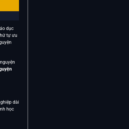
iáo dục
thứ tự ưu
nguyện
t nguyện
nguyện
nghiệp dài
ành học