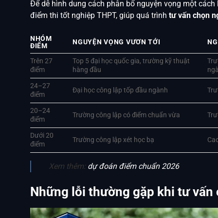
Để dễ hình dung cách phân bổ nguyện vọng một cách 
điểm thi tốt nghiệp THPT, giúp quá trình
tư vấn chọn 
NHÓM
NGUYỆN VỌNG VƯƠN TỚI
NG
ĐIỂM
Trên 27
Top 5 đại học quốc gia, trường kỹ thuật
Trư
điểm
hàng đầu
ngà
24–27
Đại học công lập tốp đầu ngành
Trư
điểm
20–24
Trường công lập có điểm chuẩn vừa
Trư
điểm
Dưới 20
Trường công lập xét học bạ
Cao
điểm
Xem thêm:
dự đoán điểm chuẩn 2026
Những lỗi thường gặp khi tư vấ