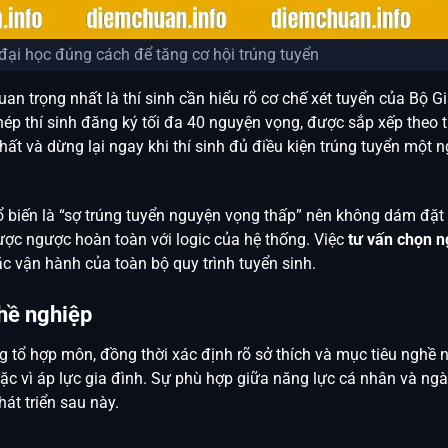
ại học đúng cách để tăng cơ hội trúng tuyển
quan trọng nhất là thí sinh cần hiểu rõ cơ chế xét tuyển của Bộ G
hép thí sinh đăng ký tối đa 40 nguyện vọng, được sắp xếp theo 
hất và dừng lại ngay khi thí sinh đủ điều kiện trúng tuyển một 
hổ biến là “sợ trúng tuyển nguyện vọng thấp” nên không dám đặ
lược ngược hoàn toàn với logic của hệ thống. Việc
tư vấn chọn 
c vận hành của toàn bộ quy trình tuyển sinh.
hề nghiệp
g tổ hợp môn, đồng thời xác định rõ sở thích và mục tiêu nghề 
c vì áp lực gia đình. Sự phù hợp giữa năng lực cá nhân và ng
át triển sau này.