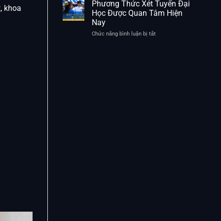
Tuyển
Phương Thức Xét Tuyển Đại
Điểm
, khoa
Sinh
Học Được Quan Tâm Hiện
Cần
Đại
Nay
Lưu
Học
Ý
Và
Chức năng bình luận bị tắt
ở
Các
Phương
Mốc
Thức
Thời
Xét
Gian
Tuyển
Quan
Đại
Trọng
Học
Được
Quan
Tâm
Hiện
Nay