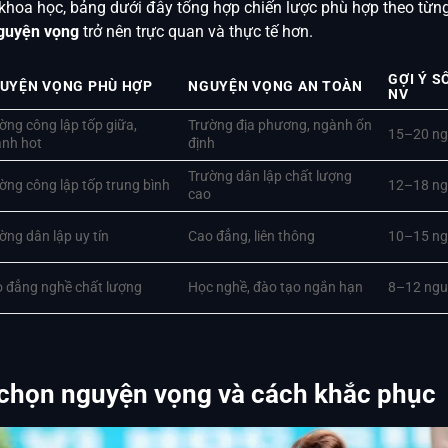
khoa học, bảng dưới đây tổng hợp chiến lược phù hợp theo từ
nguyện vọng
trở nên trực quan và thực tế hơn.
GỢI Ý S
UYỆN VỌNG PHÙ HỢP
NGUYỆN VỌNG AN TOÀN
NV
ờng công lập tốp giữa,
Trường địa phương, ngành ổn
15–20 ng
nh hot
định
Trường dân lập chất lượng
ờng công lập tốp trung bình
12–18 ng
cao
ờng dân lập uy tín
Cao đẳng, liên thông
10–15 ng
 đẳng nghề chất lượng
Học nghề, đào tạo ngắn hạn
8–12 ngu
n chọn nguyện vọng và cách khắc phục