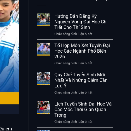
Hướng Dẫn Đăng Ký
Nguyện Vọng Đại Học Chi
Tiết Cho Thí Sinh
Chức năng bình luận bị tắt
ở
Hướng
Dẫn
Tổ Hợp Môn Xét Tuyển Đại
Đăng
Học Các Ngành Phổ Biến
Ký
2026
Nguyện
Vọng
Chức năng bình luận bị tắt
ở
Đại
Tổ
Học
Hợp
Quy Chế Tuyển Sinh Mới
Chi
Môn
Nhất Và Những Điểm Cần
Tiết
Xét
Lưu Ý
Cho
Tuyển
Thí
Đại
Chức năng bình luận bị tắt
ở
Sinh
Học
Quy
Các
Chế
Lịch Tuyển Sinh Đại Học Và
Ngành
Tuyển
Các Mốc Thời Gian Quan
Phổ
Sinh
Trọng
Biến
Mới
2026
Nhất
Chức năng bình luận bị tắt
ở
Và
Lịch
iều em
Những