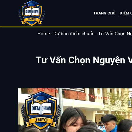
Bỏ
qua
TRANG CHỦ
ĐIỂM 
nội
dung
Home
-
Dự báo điểm chuẩn
-
Tư Vấn Chọn Ng
Tư Vấn Chọn Nguyện V