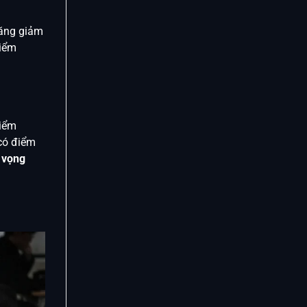
tăng giảm
iểm
điểm
có điểm
 vọng