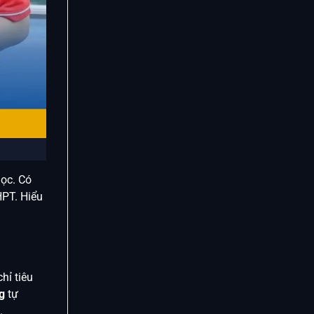
học. Có
HPT. Hiểu
hỉ tiêu
g
tự
.