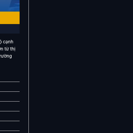
độ cạnh
 từ thị
trường