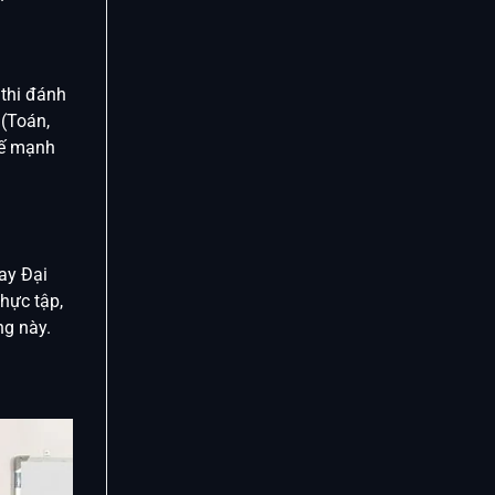
 thi đánh
 (Toán,
hế mạnh
ay Đại
hực tập,
ng này.