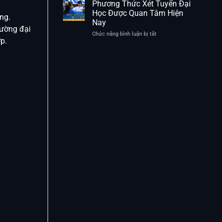
Tuyển
Phương Thức Xét Tuyển Đại
Điểm
Sinh
Học Được Quan Tâm Hiện
Cần
ng.
Đại
Nay
Lưu
Học
rường đại
Ý
Và
Chức năng bình luận bị tắt
ở
p.
Các
Phương
Mốc
Thức
Thời
Xét
Gian
Tuyển
Quan
Đại
Trọng
Học
Được
Quan
Tâm
Hiện
Nay