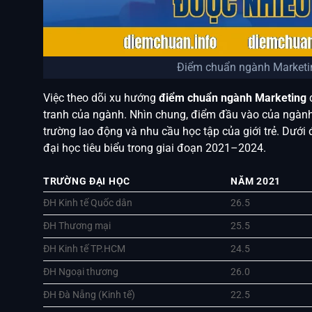
Điểm chuẩn ngành Marketin
Việc theo dõi xu hướng
điểm chuẩn ngành Marketing
q
tranh của ngành. Nhìn chung, điểm đầu vào của ngành
trường lao động và nhu cầu học tập của giới trẻ. Dưới
đại học tiêu biểu trong giai đoạn 2021–2024.
TRƯỜNG ĐẠI HỌC
NĂM 2021
ĐH Kinh tế Quốc dân
26.5
ĐH Thương mại
25.5
ĐH Kinh tế TP.HCM
24.5
ĐH Ngoại thương
26.0
ĐH Đà Nẵng (Kinh tế)
22.5