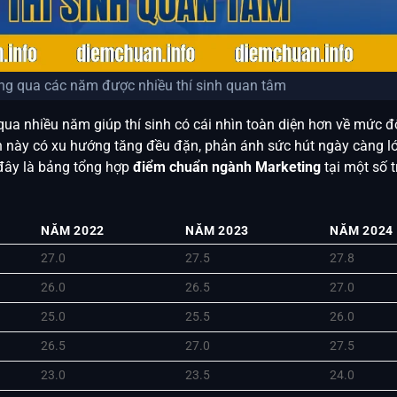
g qua các năm được nhiều thí sinh quan tâm
ua nhiều năm giúp thí sinh có cái nhìn toàn diện hơn về mức 
 này có xu hướng tăng đều đặn, phản ánh sức hút ngày càng lớn
 đây là bảng tổng hợp
điểm chuẩn ngành Marketing
tại một số 
NĂM 2022
NĂM 2023
NĂM 2024
27.0
27.5
27.8
26.0
26.5
27.0
25.0
25.5
26.0
26.5
27.0
27.5
23.0
23.5
24.0