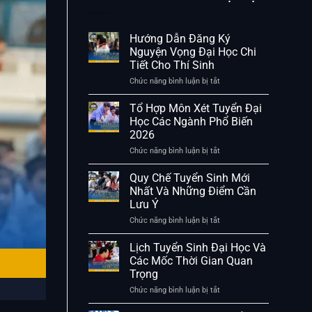
Hướng Dẫn Đăng Ký
Nguyện Vọng Đại Học Chi
Tiết Cho Thí Sinh
Chức năng bình luận bị tắt
ở
Hướng
Dẫn
Tổ Hợp Môn Xét Tuyển Đại
Đăng
Học Các Ngành Phổ Biến
Ký
2026
Nguyện
Vọng
Chức năng bình luận bị tắt
ở
Đại
Tổ
Học
Hợp
Quy Chế Tuyển Sinh Mới
Chi
Môn
Nhất Và Những Điểm Cần
Tiết
Xét
Lưu Ý
Cho
Tuyển
Thí
Đại
Chức năng bình luận bị tắt
ở
Sinh
Học
Quy
Các
Chế
Lịch Tuyển Sinh Đại Học Và
Ngành
Tuyển
Các Mốc Thời Gian Quan
Phổ
Sinh
Trọng
Biến
Mới
2026
Nhất
Chức năng bình luận bị tắt
ở
Và
Lịch
Những