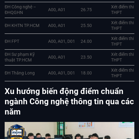
ĐH Công nghệ –
Xét điểm thi
A00, A01
26.75
ĐHQGHN
THPT
Xét điểm thi
ĐH KHTN TP.HCM
A00, A01
25.50
THPT
Xét điểm thi
ĐH FPT
A00, A01, D01
24.00
THPT
ĐH Sư phạm Kỹ
Xét điểm thi
A00, A01
23.50
thuật TP.HCM
THPT
Xét điểm thi
ĐH Thăng Long
A00, A01, D01
18.00
THPT
Xu hướng biến động điểm chuẩn
ngành Công nghệ thông tin qua các
năm