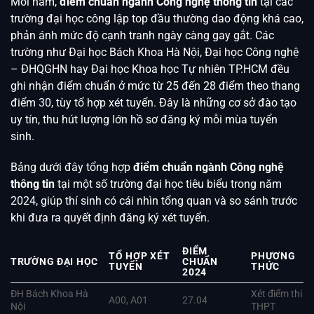
Mỗi năm,
điểm chuẩn ngành Công nghệ thông tin
tại các
trường đại học công lập top đầu thường dao động khá cao,
phản ánh mức độ cạnh tranh ngày càng gay gắt. Các
trường như Đại học Bách Khoa Hà Nội, Đại học Công nghệ
– ĐHQGHN hay Đại học Khoa học Tự nhiên TP.HCM đều
ghi nhận điểm chuẩn ở mức từ 25 đến 28 điểm theo thang
điểm 30, tùy tổ hợp xét tuyển. Đây là những cơ sở đào tạo
uy tín, thu hút lượng lớn hồ sơ đăng ký mỗi mùa tuyển
sinh.
Bảng dưới đây tổng hợp
điểm chuẩn ngành Công nghệ
thông tin
tại một số trường đại học tiêu biểu trong năm
2024, giúp thí sinh có cái nhìn tổng quan và so sánh trước
khi đưa ra quyết định đăng ký xét tuyển.
ĐIỂM
TỔ HỢP XÉT
PHƯƠNG
TRƯỜNG ĐẠI HỌC
CHUẨN
TUYỂN
THỨC
2024
ĐH Bách Khoa Hà
Xét điểm thi
A00, A01
27.04
Nội
THPT