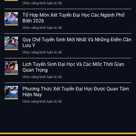
Chức năng bình luận bị tắt
ở
Hướng
Dẫn
Tổ Hợp Môn Xét Tuyển Đại Học Các Ngành Phổ
Đăng
Biến 2026
Ký
Nguyện
Chức năng bình luận bị tắt
ở
Vọng
Tổ
Đại
Hợp
Quy Chế Tuyển Sinh Mới Nhất Và Những Điểm Cần
Học
Môn
Lưu Ý
Chi
Xét
Tiết
Tuyển
Chức năng bình luận bị tắt
ở
Cho
Đại
Quy
Thí
Học
Chế
Lịch Tuyển Sinh Đại Học Và Các Mốc Thời Gian
Sinh
Các
Tuyển
Quan Trọng
Ngành
Sinh
Phổ
Mới
Chức năng bình luận bị tắt
ở
Biến
Nhất
Lịch
2026
Và
Tuyển
Phương Thức Xét Tuyển Đại Học Được Quan Tâm
Những
Sinh
Hiện Nay
Điểm
Đại
Cần
Học
Chức năng bình luận bị tắt
ở
Lưu
Và
Phương
Ý
Các
Thức
Mốc
Xét
Thời
Tuyển
Gian
Đại
Quan
Học
Trọng
Được