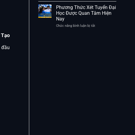
Lịch
Những
Tuyển
Phương Thức Xét Tuyển Đại
Điểm
Sinh
Học Được Quan Tâm Hiện
Cần
Đại
Nay
Lưu
Học
Ý
Và
Chức năng bình luận bị tắt
ở
Các
Phương
Mốc
 Tạo
Thức
Thời
Xét
Gian
Tuyển
g đầu
Quan
Đại
Trọng
Học
Được
Quan
Tâm
Hiện
Nay