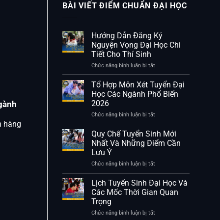
BÀI VIẾT ĐIỂM CHUẨN ĐẠI HỌC
Hướng Dẫn Đăng Ký
Nguyện Vọng Đại Học Chi
Tiết Cho Thí Sinh
Chức năng bình luận bị tắt
ở
Hướng
Dẫn
Tổ Hợp Môn Xét Tuyển Đại
Đăng
Học Các Ngành Phổ Biến
Ký
2026
gành
Nguyện
Vọng
Chức năng bình luận bị tắt
ở
Đại
Tổ
m hàng
Học
Hợp
Quy Chế Tuyển Sinh Mới
Chi
Môn
Nhất Và Những Điểm Cần
Tiết
Xét
Lưu Ý
Cho
Tuyển
Thí
Đại
Chức năng bình luận bị tắt
ở
Sinh
Học
Quy
Các
Chế
Lịch Tuyển Sinh Đại Học Và
Ngành
Tuyển
Các Mốc Thời Gian Quan
Phổ
Sinh
Trọng
Biến
Mới
2026
Nhất
Chức năng bình luận bị tắt
ở
Và