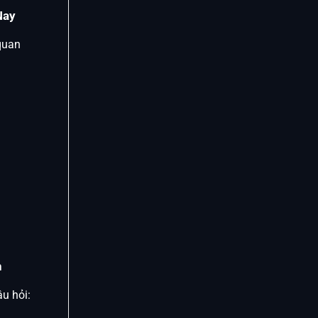
Nay
quan
h
u hỏi: