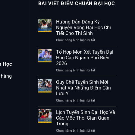
BÀI VIẾT ĐIỂM CHUẨN ĐẠI HỌC
Hướng Dẫn Đăng Ký
Nguyện Vọng Đại Học Chi
Tiết Cho Thí Sinh
Chức năng bình luận bị tắt
ở
Hướng
Dẫn
Tổ Hợp Môn Xét Tuyển Đại
Đăng
Học Các Ngành Phổ Biến
Ký
2026
h Học
Nguyện
Vọng
Chức năng bình luận bị tắt
ở
Đại
Tổ
c hàng
Học
Hợp
Quy Chế Tuyển Sinh Mới
Chi
Môn
Nhất Và Những Điểm Cần
Tiết
Xét
Lưu Ý
Cho
Tuyển
Thí
Đại
Chức năng bình luận bị tắt
ở
Sinh
Học
Quy
Các
Chế
Lịch Tuyển Sinh Đại Học Và
Ngành
Tuyển
Các Mốc Thời Gian Quan
Phổ
Sinh
Trọng
Biến
Mới
2026
Nhất
Chức năng bình luận bị tắt
ở
Và