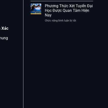
Lịch
Những
Tuyển
Phương Thức Xét Tuyển Đại
Điểm
Sinh
Học Được Quan Tâm Hiện
Cần
Đại
Nay
Lưu
Học
Ý
Và
Chức năng bình luận bị tắt
ở
Các
Phương
Mốc
h Xác
Thức
Thời
Xét
Gian
Tuyển
chung
Quan
Đại
Trọng
Học
Được
Quan
Tâm
Hiện
Nay