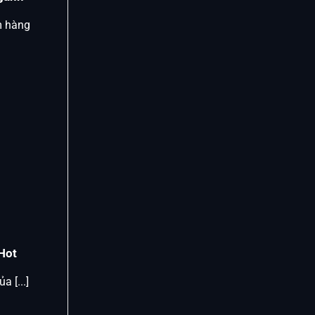
m hàng
Hot
 [...]