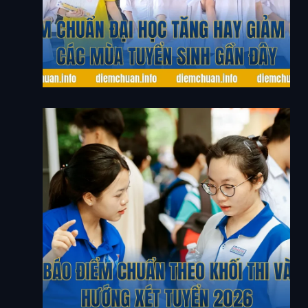
Điểm Chuẩn Đại Học Tăng Hay Giảm Qua Các
Mùa Tuyển Sinh Gần Đây
Dự Báo Điểm Chuẩn Theo Khối Thi Và Xu Hướng
Xét Tuyển 2026