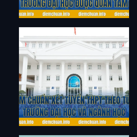
Học Được Quan Tâm
Điểm Chuẩn Xét Tuyển THPT Theo Từng Trường
Đại Học Và Ngành Học