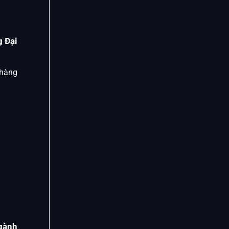
 Đại
 hàng
gành