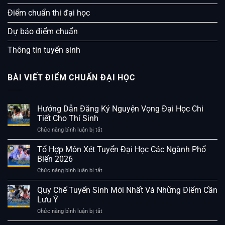
Điểm chuẩn thi đại học
Dự báo điểm chuẩn
Thông tin tuyển sinh
BÀI VIẾT ĐIỂM CHUẨN ĐẠI HỌC
Hướng Dẫn Đăng Ký Nguyện Vọng Đại Học Chi
Tiết Cho Thí Sinh
Chức năng bình luận bị tắt
ở
Hướng
Dẫn
Tổ Hợp Môn Xét Tuyển Đại Học Các Ngành Phổ
Đăng
Biến 2026
Ký
Nguyện
Chức năng bình luận bị tắt
ở
Vọng
Tổ
Đại
Hợp
Quy Chế Tuyển Sinh Mới Nhất Và Những Điểm Cần
Học
Môn
Lưu Ý
Chi
Xét
Tiết
Tuyển
Chức năng bình luận bị tắt
ở
Cho
Đại
Quy