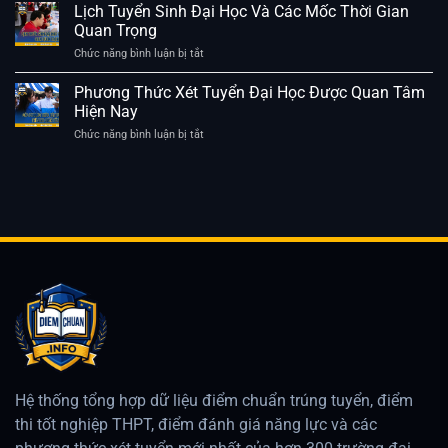
Thí
Học
Chế
Lịch Tuyển Sinh Đại Học Và Các Mốc Thời Gian
Sinh
Các
Tuyển
Quan Trọng
Ngành
Sinh
Phổ
Mới
Chức năng bình luận bị tắt
ở
Biến
Nhất
Lịch
2026
Và
Tuyển
Phương Thức Xét Tuyển Đại Học Được Quan Tâm
Những
Sinh
Hiện Nay
Điểm
Đại
Cần
Học
Chức năng bình luận bị tắt
ở
Lưu
Và
Phương
Ý
Các
Thức
Mốc
Xét
Thời
Tuyển
Gian
Đại
Quan
Học
Trọng
Được
Quan
Tâm
Hiện
Nay
Hệ thống tổng hợp dữ liệu điểm chuẩn trúng tuyển, điểm
thi tốt nghiệp THPT, điểm đánh giá năng lực và các