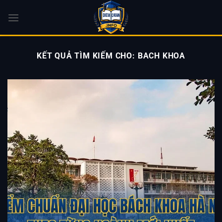
Bỏ
qua
nội
dung
KẾT QUẢ TÌM KIẾM CHO:
BACH KHOA